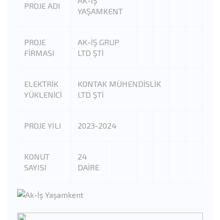
AK-İŞ
PROJE ADI
YAŞAMKENT
PROJE
AK-İŞ GRUP
FİRMASI
LTD ŞTİ
ELEKTRİK
KONTAK MÜHENDİSLİK
YÜKLENİCİ
LTD ŞTİ
PROJE YILI
2023-2024
KONUT
24
SAYISI
DAİRE