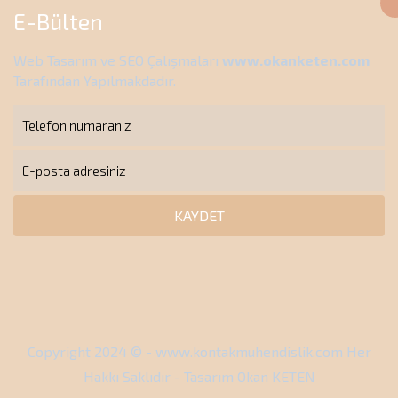
E-Bülten
Web Tasarım ve SEO Çalışmaları
www.okanketen.com
Tarafından Yapılmakdadır.
KAYDET
Copyright 2024 © - www.kontakmuhendislik.com Her
Hakkı Saklıdır - Tasarım Okan KETEN