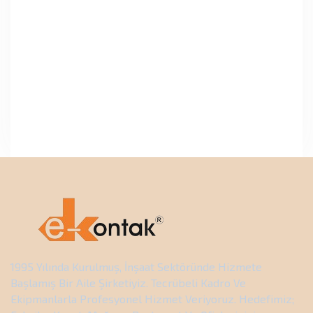
1995 Yılında Kurulmuş, İnşaat Sektöründe Hizmete
Başlamış Bir Aile Şirketiyiz. Tecrübeli Kadro Ve
Ekipmanlarla Profesyonel Hizmet Veriyoruz. Hedefimiz;