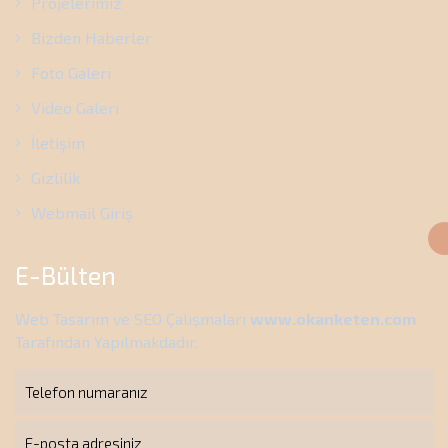
Projelerimiz
Bizden Haberler
Foto Galeri
Video Galeri
İletişim
Gizlilik
Webmail Giriş
E-Bülten
Web Tasarım ve SEO Çalışmaları
www.okanketen.com
Tarafından Yapılmakdadır.